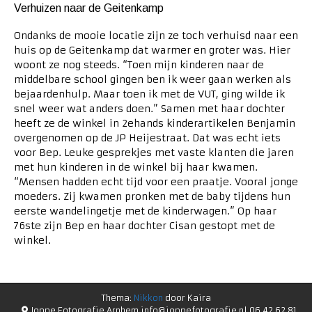
Verhuizen naar de Geitenkamp
Ondanks de mooie locatie zijn ze toch verhuisd naar een
huis op de Geitenkamp dat warmer en groter was. Hier
woont ze nog steeds. “Toen mijn kinderen naar de
middelbare school gingen ben ik weer gaan werken als
bejaardenhulp. Maar toen ik met de VUT, ging wilde ik
snel weer wat anders doen.” Samen met haar dochter
heeft ze de winkel in 2ehands kinderartikelen Benjamin
overgenomen op de JP Heijestraat. Dat was echt iets
voor Bep. Leuke gesprekjes met vaste klanten die jaren
met hun kinderen in de winkel bij haar kwamen.
“Mensen hadden echt tijd voor een praatje. Vooral jonge
moeders. Zij kwamen pronken met de baby tijdens hun
eerste wandelingetje met de kinderwagen.” Op haar
76ste zijn Bep en haar dochter Cisan gestopt met de
winkel.
Thema:
Nikkon
door Kaira
Joppe Fotografie Arnhem info@joppefotografie.nl 06 42 62 81