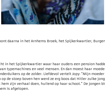
woont daarna in het Arnhems Broek, het Spijkerkwartier, Burge
cht in het Spijkerkwartier waar haar ouders een pension hadd
 van typemachines en veel mensen. En dan moest haar moeder p
nderduikers op de zolder. Liefdevol vertelt Jopy: “Mijn moed
n op de stoep boven hen werd ze erg boos dat Hitler zulke jong
hem zijn verhaal doen, huilend op haar schoot.” De jongen blee
 hem is afgelopen.