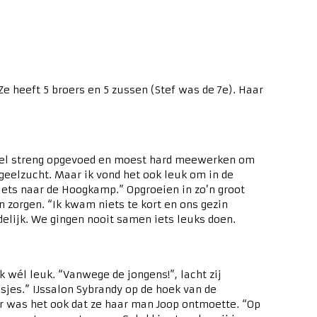
e heeft 5 broers en 5 zussen (Stef was de 7e). Haar
s heel streng opgevoed en moest hard meewerken om
 geelzucht. Maar ik vond het ook leuk om in de
iets naar de Hoogkamp.” Opgroeien in zo’n groot
n zorgen. “Ik kwam niets te kort en ons gezin
delijk. We gingen nooit samen iets leuks doen.
 wél leuk. “Vanwege de jongens!”, lacht zij
sjes.” IJssalon Sybrandy op de hoek van de
ar was het ook dat ze haar man Joop ontmoette. “Op