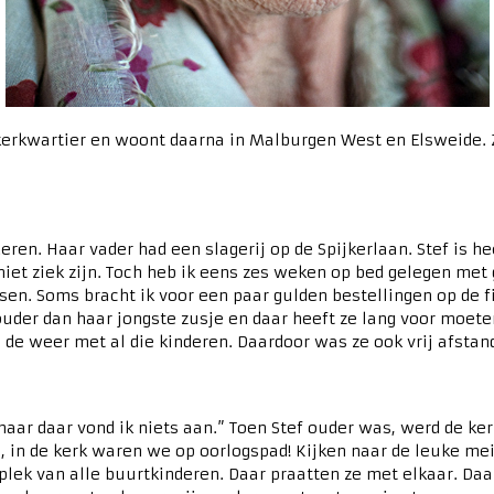
jkerkwartier en woont daarna in Malburgen West en Elsweide. Z
nderen. Haar vader had een slagerij op de Spijkerlaan. Stef i
niet ziek zijn. Toch heb ik eens zes weken op bed gelegen met
n. Soms bracht ik voor een paar gulden bestellingen op de f
 ouder dan haar jongste zusje en daar heeft ze lang voor moete
de weer met al die kinderen. Daardoor was ze ook vrij afstan
ar daar vond ik niets aan.” Toen Stef ouder was, werd de kerk
a, in de kerk waren we op oorlogspad! Kijken naar de leuke mei
lek van alle buurtkinderen. Daar praatten ze met elkaar. Da