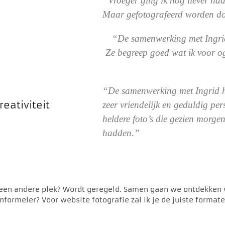
“Vroeger ging ik nog liever naa
Maar gefotografeerd worden do
“De samenwerking met Ingrid
Ze begreep goed wat ik voor og
“De samenwerking met Ingrid heb 
reativiteit
zeer vriendelijk en geduldig per
heldere foto’s die gezien morge
hadden.”
f een andere plek? Wordt geregeld. Samen gaan we ontdekken 
 informeler? Voor website fotografie zal ik je de juiste format