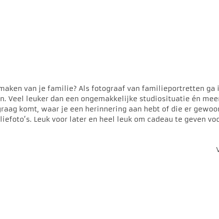
maken van je familie? Als fotograaf van familieportretten ga ik
en. Veel leuker dan een ongemakkelijke studiosituatie én m
graag komt, waar je een herinnering aan hebt of die er gewoo
iefoto’s. Leuk voor later en heel leuk om cadeau te geven v