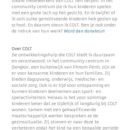
lokale medewerkers van COLT hen helpen. In het
community centrum zie ik hun kinderen spelen
met een grote lach op het gezicht. En ik twijfel of
ik ooit zulke gemotiveerde kinderen heb gezien op
school. En daarom steun ik COLT. Ben je ook onder
de indruk van hun werk?
Word dan donateur!
Over COLT
De ontwikkelingshulp die COLT biedt is duurzaam
en verantwoord. In het community centrum in
Dangkor, een buitenwijk van Phnom Penh, zijn ze
er voor kansarme kinderen en hun families. Zij
bieden dagopvang, onderwijs, medische- en
sociale zorg. Ook is er tijd voor ontspanning en
kunnen kinderen deelnemen aan sport- en
spelactiviteiten. Helaas is het voor sommige
kinderen beter dat ze tijdelijk of langdurig bij COLT
wonen. Samen met een gekwalificeerde
maatschappelijk werker bespreken ze de
gezinssituatie. Zij streven er naar deze te
verbeteren zodat het kind na een bepaalde periode