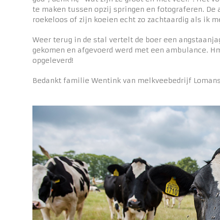
te maken tussen opzij springen en fotograferen. De a
roekeloos of zijn koeien echt zo zachtaardig als ik m
Weer terug in de stal vertelt de boer een angstaanja
gekomen en afgevoerd werd met een ambulance. Hmm,
opgeleverd!
Bedankt familie Wentink van melkveebedrijf Lomans