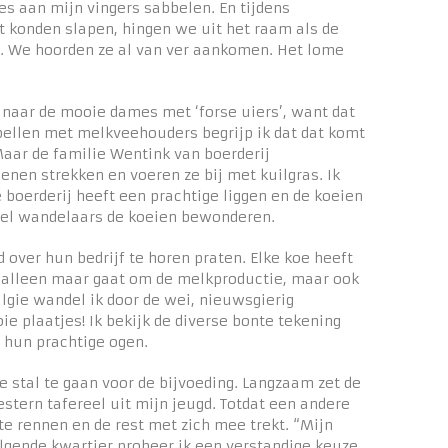
jes aan mijn vingers sabbelen. En tijdens
et konden slapen, hingen we uit het raam als de
n. We hoorden ze al van ver aankomen. Het lome
k naar de mooie dames met ‘forse uiers’, want dat
bellen met melkveehouders begrijp ik dat dat komt
Maar de familie Wentink van boerderij
nen strekken en voeren ze bij met kuilgras. Ik
boerderij heeft een prachtige liggen en de koeien
eel wandelaars de koeien bewonderen.
over hun bedrijf te horen praten. Elke koe heeft
et alleen maar gaat om de melkproductie, maar ook
lgie wandel ik door de wei, nieuwsgierig
e plaatjes! Ik bekijk de diverse bonte tekening
 hun prachtige ogen.
de stal te gaan voor de bijvoeding. Langzaam zet de
stern tafereel uit mijn jeugd. Totdat een andere
 te rennen en de rest met zich mee trekt. “Mijn
volgende kwartier probeer ik een verstandige keuze