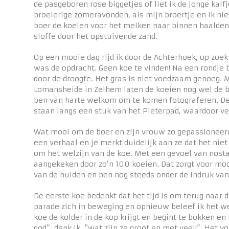
de pasgeboren rose biggetjes of liet ik de jonge kalf
broeierige zomeravonden, als mijn broertje en ik ni
boer de koeien voor het melken naar binnen haalde
sloffe door het opstuivende zand.
Op een mooie dag rijd ik door de Achterhoek, op zoe
was de opdracht. Geen koe te vinden! Na een rondje 
door de droogte. Het gras is niet voedzaam genoeg. 
Lomansheide in Zelhem laten de koeien nog wel de be
ben van harte welkom om te komen fotograferen. De 
staan langs een stuk van het Pieterpad, waardoor v
Wat mooi om de boer en zijn vrouw zo gepassioneerd 
een verhaal en je merkt duidelijk aan ze dat het ni
om het welzijn van de koe. Met een gevoel van nosta
aangekeken door zo’n 100 koeien. Dat zorgt voor mooi
van de huiden en ben nog steeds onder de indruk van
De eerste koe bedenkt dat het tijd is om terug naar 
parade zich in beweging en opnieuw beleef ik het we
koe de kolder in de kop krijgt en begint te bokken en
god”, denk ik, “wat zijn ze groot en met veel!”. Het 