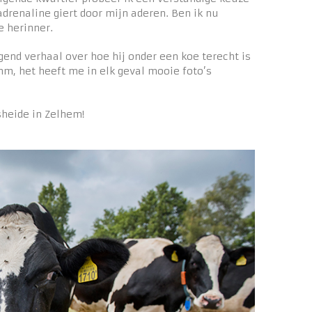
drenaline giert door mijn aderen. Ben ik nu
e herinner.
gend verhaal over hoe hij onder een koe terecht is
 het heeft me in elk geval mooie foto’s
heide in Zelhem!