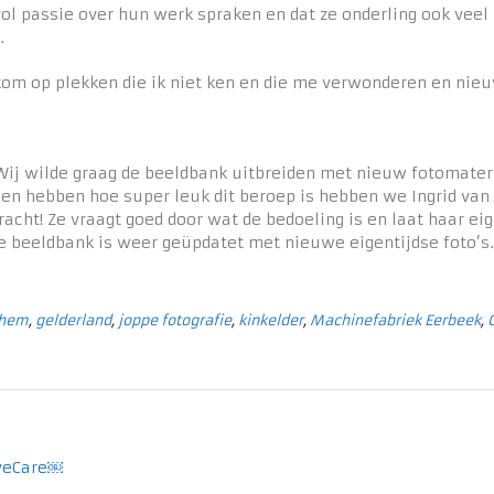
l passie over hun werk spraken en dat ze onderling ook veel 
.
k kom op plekken die ik niet ken en die me verwonderen en nie
Wij wilde graag de beeldbank uitbreiden met nieuw fotomateri
len hebben hoe super leuk dit beroep is hebben we Ingrid van
cht! Ze vraagt goed door wat de bedoeling is en laat haar eige
e beeldbank is weer geüpdatet met nieuwe eigentijdse foto’s. 
nhem
,
gelderland
,
joppe fotografie
,
kinkelder
,
Machinefabriek Eerbeek
,
EyeCare￼