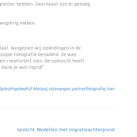
plezier hebben. Daarnaast zijn er genoeg
uwsgierig maken.
aal. Aangezien wij opleidingen in de
 Joppe Fotografie benaderd. Ze was
n creativiteit zien. De opdracht heeft
Dank je wel Ingrid!”
Opleidingsbedrijf Metaal
,
ottevanger
,
portretfotografie
,
Van
Gezocht: Modellen met migratieachtergrond