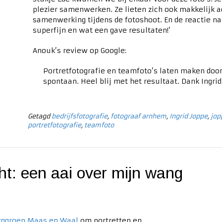
plezier samenwerken. Ze lieten zich ook makkelijk a
samenwerking tijdens de fotoshoot. En de reactie na 
superfijn en wat een gave resultaten!’
Anouk’s review op Google:
Portretfotografie en teamfoto’s laten maken door
spontaan. Heel blij met het resultaat. Dank Ingrid
Getagd
bedrijfsfotografie
,
fotograaf arnhem
,
Ingrid Joppe
,
jop
portretfotografie
,
teamfoto
t: een aai over mijn wang
rggroep Maas en Waal
om portretten en