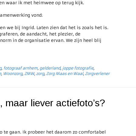
en waar ik met heimwee op terug kijk.
 samenwerking vond:
n we bij Ingrid. Laten zien dat het is zoals het is.
raferen, de aandacht, het plezier, de
norm in de organisatie ervan. We zijn heel blij
g
,
fotograaf arnhem
,
gelderland
,
joppe fotografie
,
e
,
Woonzorg
,
ZMW
,
zorg
,
Zorg Maas en Waal
,
Zorgverlener
 maar liever actiefoto’s?
o te gaan. Ik probeer het daarom zo comfortabel