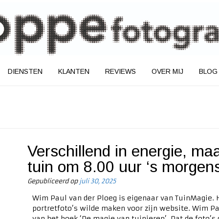
DIENSTEN
KLANTEN
REVIEWS
OVER MIJ
BLOG
Verschillend in energie, ma
tuin om 8.00 uur ‘s morgen
Gepubliceerd op
juli 30, 2025
Wim Paul van der Ploeg is eigenaar van TuinMagie. 
portretfoto’s wilde maken voor zijn website. Wim Pau
van het boek ‘De magie van tuinieren’. Dat de foto’