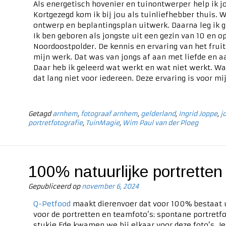
Als energetisch hovenier en tuinontwerper help ik j
Kortgezegd kom ik bij jou als tuinliefhebber thuis
ontwerp en beplantingsplan uitwerk. Daarna leg ik g
Ik ben geboren als jongste uit een gezin van 10 en 
Noordoostpolder. De kennis en ervaring van het fruit
mijn werk. Dat was van jongs af aan met liefde en a
Daar heb ik geleerd wat werkt en wat niet werkt. Wat
dat lang niet voor iedereen. Deze ervaring is voor 
Getagd
arnhem
,
fotograaf arnhem
,
gelderland
,
Ingrid Joppe
,
j
portretfotografie
,
TuinMagie
,
Wim Paul van der Ploeg
100% natuurlijke portretten
Gepubliceerd op
november 6, 2024
Q-Petfood
maakt dierenvoer dat voor 100% bestaat u
voor de portretten en teamfoto’s: spontane portretf
stukje Ede kwamen we bij elkaar voor deze foto’s. J