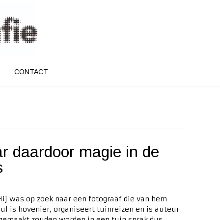
CONTACT
ar daardoor magie in de
s
Hij was op zoek naar een fotograaf die van hem
l is hovenier, organiseert tuinreizen en is auteur
s gemaakt zouden worden in een tuin sprak dus