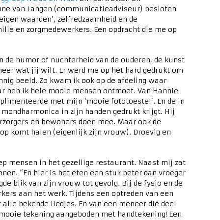
Anne van Langen (communicatieadviseur) besloten
 eigen waarden’, zelfredzaamheid en de
milie en zorgmedewerkers. Een opdracht die me op
an de humor of nuchterheid van de ouderen, de kunst
meer wat jij wilt. Er werd me op het hard gedrukt om
zonnig beeld. Zo kwam ik ook op de afdeling waar
r heb ik hele mooie mensen ontmoet. Van Hannie
plimenteerde met mijn ‘mooie fototoestel’. En de in
n mondharmonica in zijn handen gedrukt krijgt. Hij
verzorgers en bewoners doen mee. Maar ook de
op komt halen (eigenlijk zijn vrouw). Droevig en
ep mensen in het gezellige restaurant. Naast mij zat
nen. “En hier is het eten een stuk beter dan vroeger
e blik van zijn vrouw tot gevolg. Bij de fysio en de
kers aan het werk. Tijdens een optreden van een
 alle bekende liedjes. En van een meneer die deel
n mooie tekening aangeboden met handtekening! Een