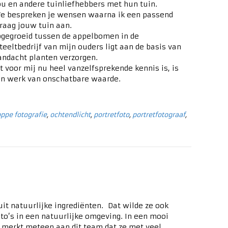
ou en andere tuinliefhebbers met hun tuin.
. We bespreken je wensen waarna ik een passend
raag jouw tuin aan.
opgegroeid tussen de appelbomen in de
teeltbedrijf van mijn ouders ligt aan de basis van
andacht planten verzorgen.
 voor mij nu heel vanzelfsprekende kennis is, is
mijn werk van onschatbare waarde.
oppe fotografie
,
ochtendlicht
,
portretfoto
,
portretfotograaf
,
it natuurlijke ingrediënten. Dat wilde ze ook
oto’s in een natuurlijke omgeving. In een mooi
e merkt meteen aan dit team dat ze met veel