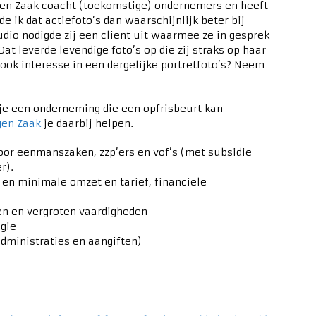
gen Zaak coacht (toekomstige) ondernemers en heeft
 ik dat actiefoto’s dan waarschijnlijk beter bij
udio nodigde zij een client uit waarmee ze in gesprek
t leverde levendige foto’s op die zij straks op haar
ook interesse in een dergelijke portretfoto’s? Neem
je een onderneming die een opfrisbeurt kan
gen Zaak
je daarbij helpen.
oor eenmanszaken, zzp’ers en vof’s (met subsidie
r).
, en minimale omzet en tarief, financiële
ken en vergroten vaardigheden
egie
 administraties en aangiften)