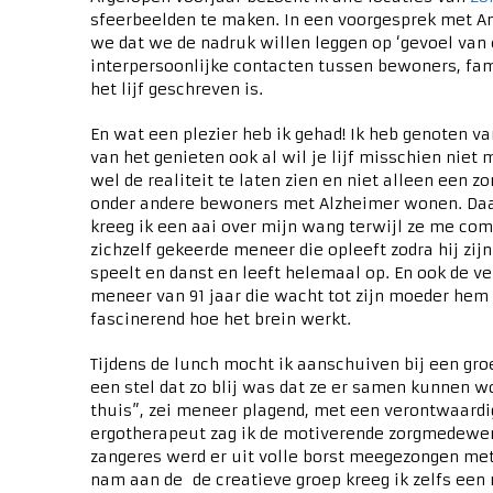
sfeerbeelden te maken. In een voorgesprek met 
we dat we de nadruk willen leggen op ‘gevoel van
interpersoonlijke contacten tussen bewoners, fa
het lijf geschreven is.
En wat een plezier heb ik gehad! Ik heb genoten v
van het genieten ook al wil je lijf misschien niet 
wel de realiteit te laten zien en niet alleen een 
onder andere bewoners met Alzheimer wonen. Daa
kreeg ik een aai over mijn wang terwijl ze me com
zichzelf gekeerde meneer die opleeft zodra hij zij
speelt en danst en leeft helemaal op. En ook de 
meneer van 91 jaar die wacht tot zijn moeder hem 
fascinerend hoe het brein werkt.
Tijdens de lunch mocht ik aanschuiven bij een gro
een stel dat zo blij was dat ze er samen kunnen wo
thuis”, zei meneer plagend, met een verontwaardigd
ergotherapeut zag ik de motiverende zorgmedewer
zangeres werd er uit volle borst meegezongen met
nam aan de de creatieve groep kreeg ik zelfs ee