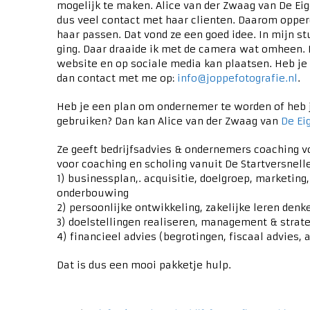
mogelijk te maken. Alice van der Zwaag van De Ei
dus veel contact met haar clienten. Daarom opperde
haar passen. Dat vond ze een goed idee. In mijn st
ging. Daar draaide ik met de camera wat omheen. Da
website en op sociale media kan plaatsen. Heb je 
dan contact met me op:
info@joppefotografie.nl
.
Heb je een plan om ondernemer te worden of heb 
gebruiken? Dan kan Alice van der Zwaag van
De Ei
Ze geeft bedrijfsadvies & ondernemers coaching v
voor coaching en scholing vanuit De Startversnelle
1) businessplan,. acquisitie, doelgroep, marketing
onderbouwing
2) persoonlijke ontwikkeling, zakelijke leren den
3) doelstellingen realiseren, management & strat
4) financieel advies (begrotingen, fiscaal advies,
Dat is dus een mooi pakketje hulp.