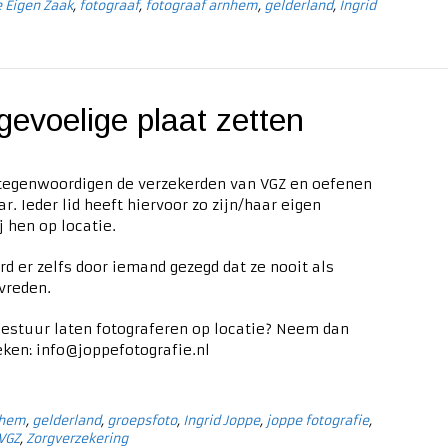
 Eigen Zaak
,
fotograaf
,
fotograaf arnhem
,
gelderland
,
Ingrid
gevoelige plaat zetten
rtegenwoordigen de verzekerden van VGZ en oefenen
r. Ieder lid heeft hiervoor zo zijn/haar eigen
 hen op locatie.
 er zelfs door iemand gezegd dat ze nooit als
evreden.
bestuur laten fotograferen op locatie? Neem dan
eken:
info@joppefotografie.nl
nhem
,
gelderland
,
groepsfoto
,
Ingrid Joppe
,
joppe fotografie
,
VGZ
,
Zorgverzekering