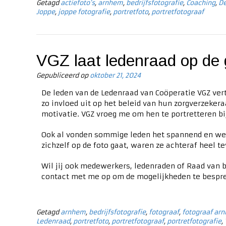
Getagd
actiefoto's
,
arnhem
,
bedrijfsfotografie
,
Coaching
,
De
Joppe
,
joppe fotografie
,
portretfoto
,
portretfotograaf
VGZ laat ledenraad op de 
Gepubliceerd op
oktober 21, 2024
De leden van de Ledenraad van Coöperatie VGZ ve
zo invloed uit op het beleid van hun zorgverzekeraa
motivatie. VGZ vroeg me om hen te portretteren bij
Ook al vonden sommige leden het spannend en werd
zichzelf op de foto gaat, waren ze achteraf heel t
Wil jij ook medewerkers, ledenraden of Raad van 
contact met me op om de mogelijkheden te bespr
Getagd
arnhem
,
bedrijfsfotografie
,
fotograaf
,
fotograaf ar
Ledenraad
,
portretfoto
,
portretfotograaf
,
portretfotografie
,