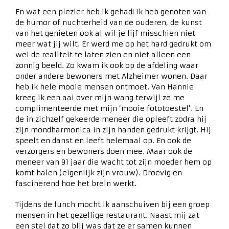
En wat een plezier heb ik gehad! Ik heb genoten van
de humor of nuchterheid van de ouderen, de kunst
van het genieten ook al wil je lijf misschien niet
meer wat jij wilt. Er werd me op het hard gedrukt om
wel de realiteit te laten zien en niet alleen een
zonnig beeld. Zo kwam ik ook op de afdeling waar
onder andere bewoners met Alzheimer wonen. Daar
heb ik hele mooie mensen ontmoet. Van Hannie
kreeg ik een aai over mijn wang terwijl ze me
complimenteerde met mijn ‘mooie fototoestel’. En
de in zichzelf gekeerde meneer die opleeft zodra hij
zijn mondharmonica in zijn handen gedrukt krijgt. Hij
speelt en danst en leeft helemaal op. En ook de
verzorgers en bewoners doen mee. Maar ook de
meneer van 91 jaar die wacht tot zijn moeder hem op
komt halen (eigenlijk zijn vrouw). Droevig en
fascinerend hoe het brein werkt.
Tijdens de lunch mocht ik aanschuiven bij een groep
mensen in het gezellige restaurant. Naast mij zat
een stel dat zo blij was dat ze er samen kunnen