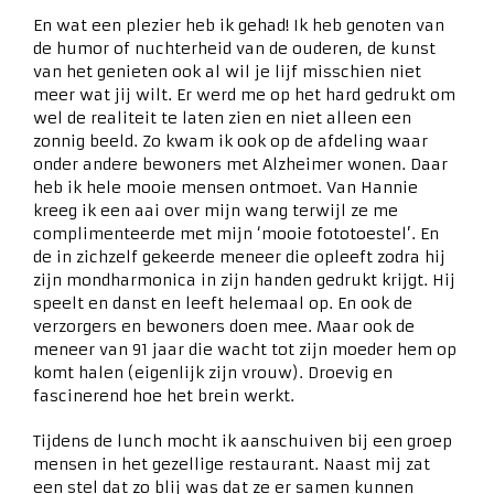
En wat een plezier heb ik gehad! Ik heb genoten van
de humor of nuchterheid van de ouderen, de kunst
van het genieten ook al wil je lijf misschien niet
meer wat jij wilt. Er werd me op het hard gedrukt om
wel de realiteit te laten zien en niet alleen een
zonnig beeld. Zo kwam ik ook op de afdeling waar
onder andere bewoners met Alzheimer wonen. Daar
heb ik hele mooie mensen ontmoet. Van Hannie
kreeg ik een aai over mijn wang terwijl ze me
complimenteerde met mijn ‘mooie fototoestel’. En
de in zichzelf gekeerde meneer die opleeft zodra hij
zijn mondharmonica in zijn handen gedrukt krijgt. Hij
speelt en danst en leeft helemaal op. En ook de
verzorgers en bewoners doen mee. Maar ook de
meneer van 91 jaar die wacht tot zijn moeder hem op
komt halen (eigenlijk zijn vrouw). Droevig en
fascinerend hoe het brein werkt.
Tijdens de lunch mocht ik aanschuiven bij een groep
mensen in het gezellige restaurant. Naast mij zat
een stel dat zo blij was dat ze er samen kunnen