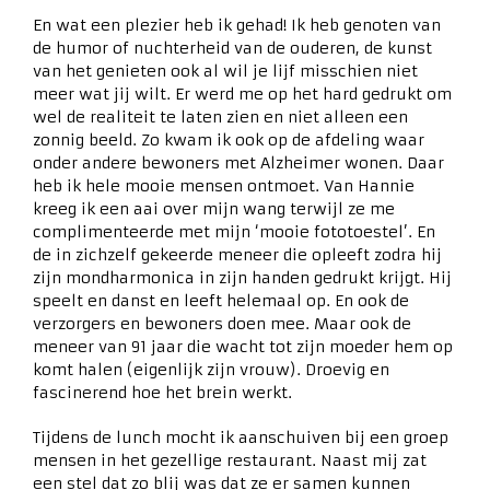
En wat een plezier heb ik gehad! Ik heb genoten van
de humor of nuchterheid van de ouderen, de kunst
van het genieten ook al wil je lijf misschien niet
meer wat jij wilt. Er werd me op het hard gedrukt om
wel de realiteit te laten zien en niet alleen een
zonnig beeld. Zo kwam ik ook op de afdeling waar
onder andere bewoners met Alzheimer wonen. Daar
heb ik hele mooie mensen ontmoet. Van Hannie
kreeg ik een aai over mijn wang terwijl ze me
complimenteerde met mijn ‘mooie fototoestel’. En
de in zichzelf gekeerde meneer die opleeft zodra hij
zijn mondharmonica in zijn handen gedrukt krijgt. Hij
speelt en danst en leeft helemaal op. En ook de
verzorgers en bewoners doen mee. Maar ook de
meneer van 91 jaar die wacht tot zijn moeder hem op
komt halen (eigenlijk zijn vrouw). Droevig en
fascinerend hoe het brein werkt.
Tijdens de lunch mocht ik aanschuiven bij een groep
mensen in het gezellige restaurant. Naast mij zat
een stel dat zo blij was dat ze er samen kunnen