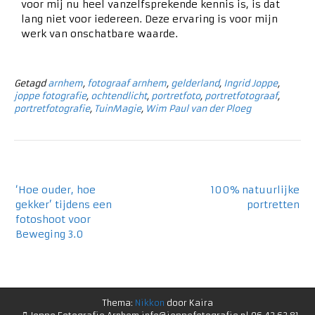
voor mij nu heel vanzelfsprekende kennis is, is dat
lang niet voor iedereen. Deze ervaring is voor mijn
werk van onschatbare waarde.
Getagd
arnhem
,
fotograaf arnhem
,
gelderland
,
Ingrid Joppe
,
joppe fotografie
,
ochtendlicht
,
portretfoto
,
portretfotograaf
,
portretfotografie
,
TuinMagie
,
Wim Paul van der Ploeg
‘Hoe ouder, hoe
100% natuurlijke
gekker’ tijdens een
portretten
fotoshoot voor
Beweging 3.0
Thema:
Nikkon
door Kaira