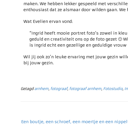
maken. We hebben lekker gespeeld met verschillen
enthousiast dat ze alsmaar door wilden gaan. We h
Wat Evelien ervan vond:
“Ingrid heeft mooie portret foto’s zowel in kle
geduld en creativiteit ons op de foto gezet 🙂
is Ingrid echt een gezellige en geduldige vrou
Wil jij ook zo’n leuke ervaring met jouw gezin w
bij jouw gezin.
Getagd
arnhem
,
fotograaf
,
fotograaf arnhem
,
Fotostudio
,
In
Een boutje, een schroef, een moertje en een nippel