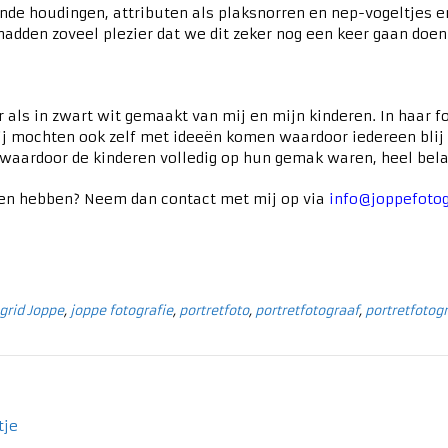
de houdingen, attributen als plaksnorren en nep-vogeltjes e
adden zoveel plezier dat we dit zeker nog een keer gaan doen
ur als in zwart wit gemaakt van mij en mijn kinderen. In haar 
 Wij mochten ook zelf met ideeën komen waardoor iedereen blij
w waardoor de kinderen volledig op hun gemak waren, heel bela
illen hebben? Neem dan contact met mij op via
info@joppefotog
grid Joppe
,
joppe fotografie
,
portretfoto
,
portretfotograaf
,
portretfotogr
tje