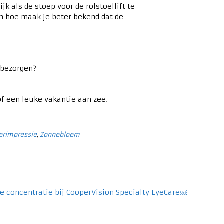
k als de stoep voor de rolstoellift te
n hoe maak je beter bekend dat de
 bezorgen?
f een leuke vakantie aan zee.
erimpressie
,
Zonnebloem
e concentratie bij CooperVision Specialty EyeCare￼