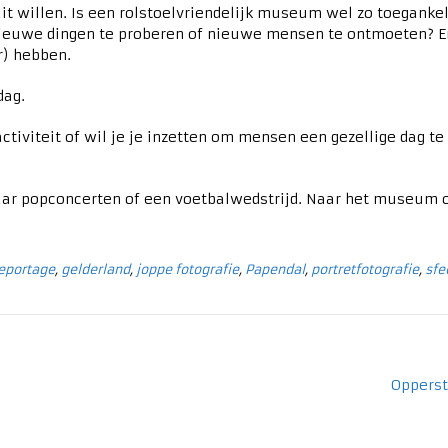
it willen. Is een rolstoelvriendelijk museum wel zo toegankelij
 nieuwe dingen te proberen of nieuwe mensen te ontmoeten? E
r) hebben.
dag.
tiviteit of wil je je inzetten om mensen een gezellige dag te
Naar popconcerten of een voetbalwedstrijd. Naar het museum o
reportage
,
gelderland
,
joppe fotografie
,
Papendal
,
portretfotografie
,
sfe
Opperst