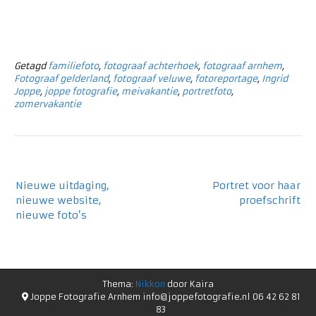
Getagd
familiefoto
,
fotograaf achterhoek
,
fotograaf arnhem
,
Fotograaf gelderland
,
fotograaf veluwe
,
fotoreportage
,
Ingrid
Joppe
,
joppe fotografie
,
meivakantie
,
portretfoto
,
zomervakantie
Nieuwe uitdaging,
Portret voor haar
nieuwe website,
proefschrift
nieuwe foto’s
Thema:
Nikkon
door Kaira
Joppe Fotografie Arnhem info@joppefotografie.nl 06 42 62 81
83