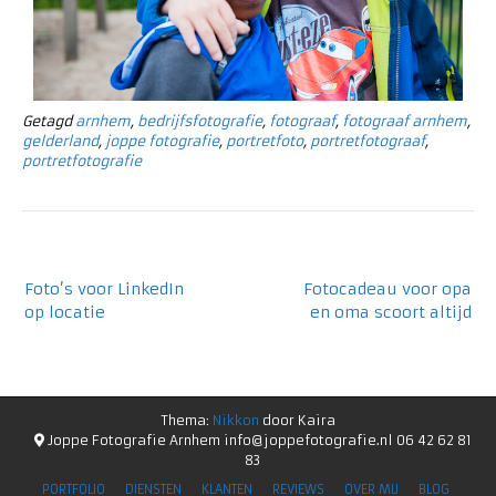
Getagd
arnhem
,
bedrijfsfotografie
,
fotograaf
,
fotograaf arnhem
,
gelderland
,
joppe fotografie
,
portretfoto
,
portretfotograaf
,
portretfotografie
Foto’s voor LinkedIn
Fotocadeau voor opa
op locatie
en oma scoort altijd
Thema:
Nikkon
door Kaira
Joppe Fotografie Arnhem info@joppefotografie.nl 06 42 62 81
83
PORTFOLIO
DIENSTEN
KLANTEN
REVIEWS
OVER MIJ
BLOG