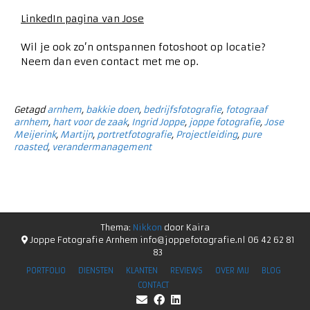
LinkedIn pagina van Jose
Wil je ook zo’n ontspannen fotoshoot op locatie?
Neem dan even contact met me op.
Getagd
arnhem
,
bakkie doen
,
bedrijfsfotografie
,
fotograaf
arnhem
,
hart voor de zaak
,
Ingrid Joppe
,
joppe fotografie
,
Jose
Meijerink
,
Martijn
,
portretfotografie
,
Projectleiding
,
pure
roasted
,
verandermanagement
Thema:
Nikkon
door Kaira
Joppe Fotografie Arnhem info@joppefotografie.nl 06 42 62 81
83
PORTFOLIO
DIENSTEN
KLANTEN
REVIEWS
OVER MIJ
BLOG
CONTACT