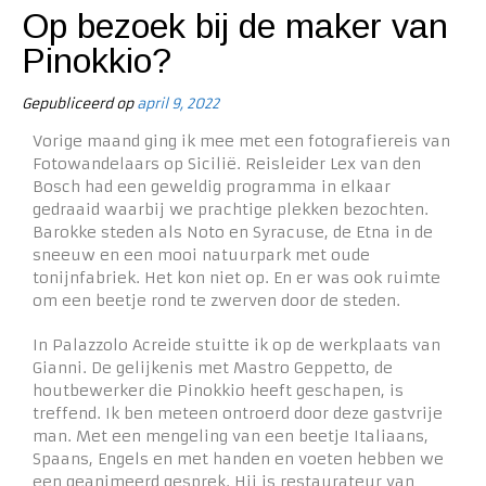
Op bezoek bij de maker van
Pinokkio?
Gepubliceerd op
april 9, 2022
Vorige maand ging ik mee met een fotografiereis van
Fotowandelaars op Sicilië. Reisleider Lex van den
Bosch had een geweldig programma in elkaar
gedraaid waarbij we prachtige plekken bezochten.
Barokke steden als Noto en Syracuse, de Etna in de
sneeuw en een mooi natuurpark met oude
tonijnfabriek. Het kon niet op. En er was ook ruimte
om een beetje rond te zwerven door de steden.
In Palazzolo Acreide stuitte ik op de werkplaats van
Gianni. De gelijkenis met Mastro Geppetto, de
houtbewerker die Pinokkio heeft geschapen, is
treffend. Ik ben meteen ontroerd door deze gastvrije
man. Met een mengeling van een beetje Italiaans,
Spaans, Engels en met handen en voeten hebben we
een geanimeerd gesprek. Hij is restaurateur van