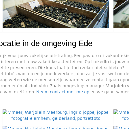
 locatie in de omgeving Ede
jk voor jouw zakelijke uitstraling. Een pasfoto of vakantieki
icteren met jouw zakelijke activiteiten. Op LinkedIn is jouw 
l te presenteren. Die kans laat je toch zeker niet schieten?
t foto’s van jou en je medewerkers, dan zal je vast wel ontd
 graag weten wie de mensen zijn waarmee ze contact gaan o
dernemer én als individu. Zoals omgevingsmanager Marjolein
ie van jezelf zien.
Neem contact met me op
en we gaan samen k