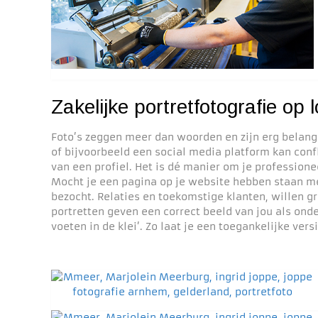
Zakelijke portretfotografie op
Foto’s zeggen meer dan woorden en zijn erg belangri
of bijvoorbeeld een social media platform kan confl
van een profiel. Het is dé manier om je professionee
Mocht je een pagina op je website hebben staan me
bezocht. Relaties en toekomstige klanten, willen
portretten geven een correct beeld van jou als on
voeten in de klei’. Zo laat je een toegankelijke vers