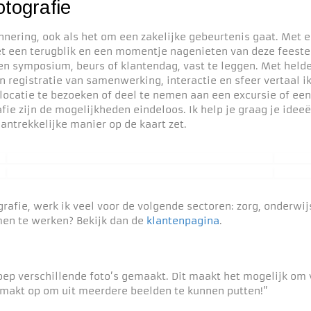
tografie
nering, ook als het om een zakelijke gebeurtenis gaat. Met 
t een terugblik en een momentje nagenieten van deze feeste
en symposium, beurs of klantendag, vast te leggen. Met helde
en registratie van samenwerking, interactie en sfeer vertaal i
catie te bezoeken of deel te nemen aan een excursie of een tr
ie zijn de mogelijkheden eindeloos. Ik help je graag je idee
antrekkelijke manier op de kaart zet.
rafie, werk ik veel voor de volgende sectoren: zorg, onderwi
en te werken? Bekijk dan de
klantenpagina
.
oep verschillende foto’s gemaakt. Dit maakt het mogelijk om
gemakt op om uit meerdere beelden te kunnen putten!”