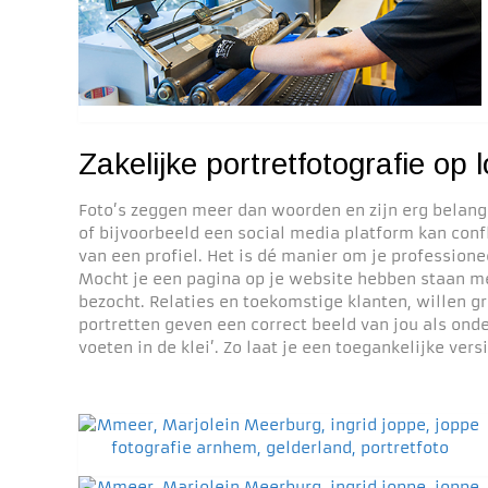
Zakelijke portretfotografie op
Foto’s zeggen meer dan woorden en zijn erg belangri
of bijvoorbeeld een social media platform kan confl
van een profiel. Het is dé manier om je professionee
Mocht je een pagina op je website hebben staan me
bezocht. Relaties en toekomstige klanten, willen
portretten geven een correct beeld van jou als on
voeten in de klei’. Zo laat je een toegankelijke vers