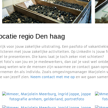
 locatie regio Den haag
jk voor jouw zakelijke uitstraling. Een pasfoto of vakantieki
icteren met jouw zakelijke activiteiten. Op LinkedIn is jouw 
l te presenteren. Die kans laat je toch zeker niet schieten?
t foto’s van jou en je medewerkers, dan zal je vast wel ontd
 graag weten wie de mensen zijn waarmee ze contact gaan o
dernemer én als individu. Zoals omgevingsmanager Marjolein
ie van jezelf zien.
Neem contact met me op
en we gaan samen k