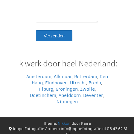
Ik werk door heel Nederland:
Amsterdam
,
Alkmaar
,
Rotterdam
,
Den
Haag
,
Eindhoven
,
Utrecht
,
Breda
,
Tilburg
,
Groningen
,
Zwolle
,
Doetinchem
,
Apeldoorn
,
Deventer
,
Nijmegen
Thema:
Nikkon
door Kaira
Joppe Fotografie Arnhem info@joppefotografie.nl 06 42 62 81