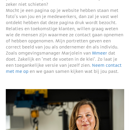
zeker niet schieten?
Mocht je een pagina op je website hebben staan met
foto’s van jou en je medewerkers, dan zal je vast wel
ontdekt hebben dat deze pagina druk wordt bezocht.
Relaties en toekomstige klanten, willen graag weten
wie de mensen zijn waarmee ze contact gaan opnemen
of hebben opgenomen. Mijn portretten geven een
correct beeld van jou als ondernemer én als individu.
Zoals omgevingsmanager Marjolein van
Mmeer
dat
doet. Zakelijk en ’met de voeten in de klei’. Zo laat je
een toegankelijke versie van jezelf zien.
Neem contact
met me op
en we gaan samen kijken wat bij jou past.