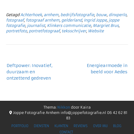
Getagd
Achterhoek
,
arnhem
,
bedrijfsfotografie
,
bouw
,
dinxperlo
,
fotograaf
,
fotograaf arnhem
,
gelderland
,
Ingrid Joppe
,
joppe
fotografie
,
journalist
,
Klinkers communicatie
,
Margriet Brus
,
portretfoto
,
portretfotograaf
,
teksschrijver
,
Website
Deftpower: Inovatief,
Energiearmoede in
duurzaam en
beeld voor Aedes
ontzettend gedreven
Thema:
Nikkon
door Kaira
Joppe Fotografie Arnhem info@joppefotografie.nl 06 42 62 81
83
PORTFOLIO
DIENSTEN
KLANTEN
REVIEWS
OVER MIJ
BLOG
CONTACT